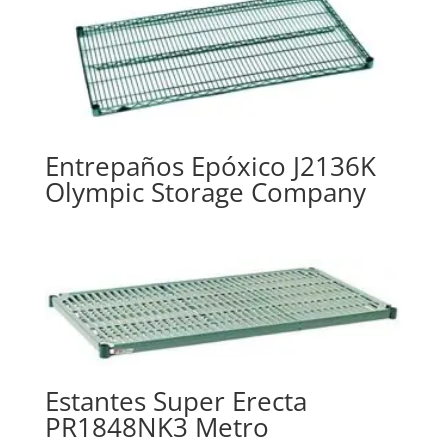
Entrepaños Epóxico J2136K
Olympic Storage Company
Estantes Super Erecta
PR1848NK3 Metro