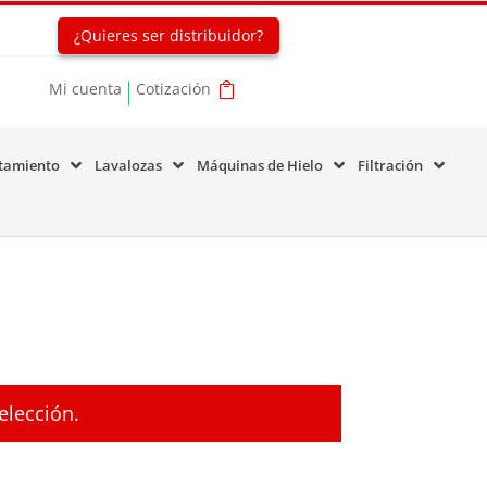
¿Quieres ser distribuidor?
Mi cuenta
Cotización
tamiento
Lavalozas
Máquinas de Hielo
Filtración
elección.