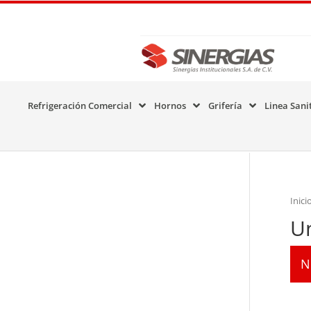
Refrigeración Comercial
Hornos
Grifería
Linea Sani
Inici
U
N