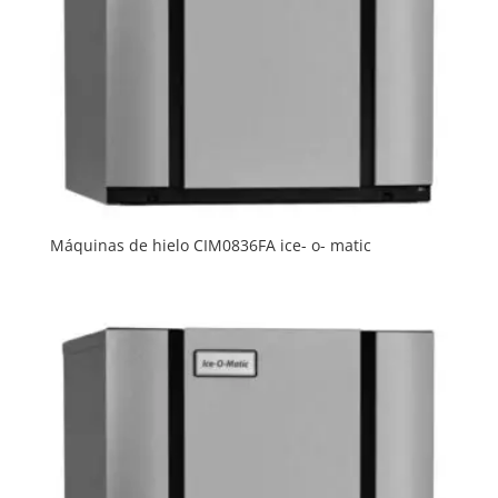
Máquinas de hielo CIM0836FA ice- o- matic