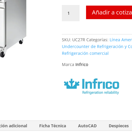
Mesa
Añadir a cotiz
Undercounter
de
Refrigeración
27"
SKU:
UC27R
Categorías:
Línea Amer
UC27R
Undercounter de Refrigeración y C
Infrico
Refrigeración comercial
cantidad
Marca
Infrico
ión adicional
Ficha Técnica
AutoCAD
Despieces