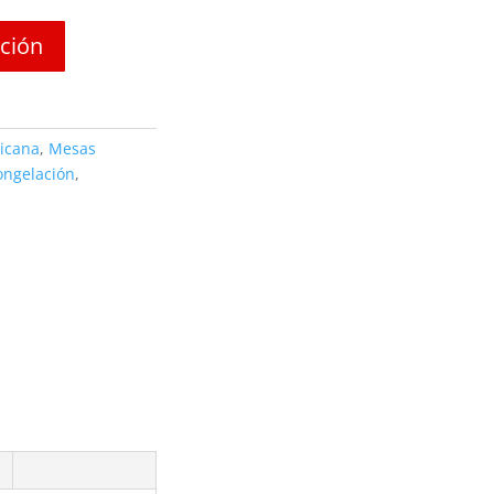
ación
icana
,
Mesas
ongelación
,