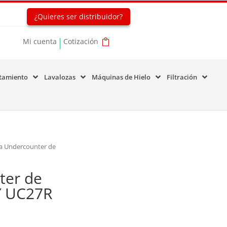
¿Quieres ser distribuidor?
Mi cuenta
Cotización
tamiento
Lavalozas
Máquinas de Hielo
Filtración
a Undercounter de
ter de
7″ UC27R