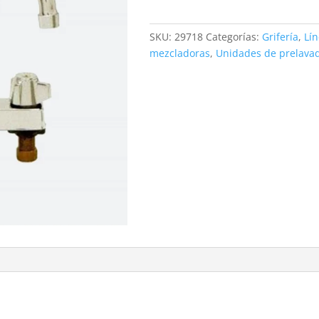
cantidad
SKU:
29718
Categorías:
Grifería
,
Lí
mezcladoras
,
Unidades de prelavad