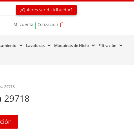
¿Quieres ser distribuidor?
Mi cuenta
Cotización
tamiento
Lavalozas
Máquinas de Hielo
Filtración
ra 29718
a 29718
ación