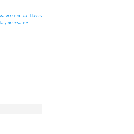
nea económica
,
Llaves
o y accesorios