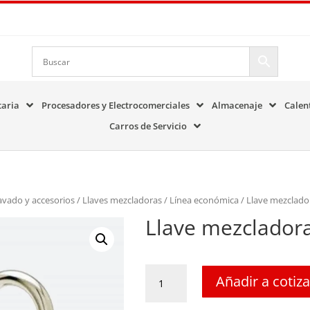
taria
Procesadores y Electrocomerciales
Almacenaje
Calen
Carros de Servicio
avado y accesorios
/
Llaves mezcladoras
/
Línea económica
/ Llave mezclado
Llave mezclador
Llave
Añadir a cotiz
mezcladora
29718