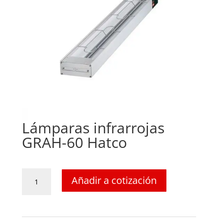
Lámparas infrarrojas
GRAH-60 Hatco
Lámparas
Añadir a cotización
infrarrojas
GRAH-
60