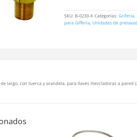
0230-
K
SKU:
B-0230-K
Categorías:
Grifería
,
cantidad
para Giffería
,
Unidades de prelavad
de largo, con tuerca y arandela, para llaves mezcladoras a pared (2 
ionados