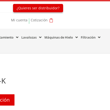
¿Quieres ser distribuidor?
Mi cuenta
Cotización
tamiento
Lavalozas
Máquinas de Hielo
Filtración
-K
ación