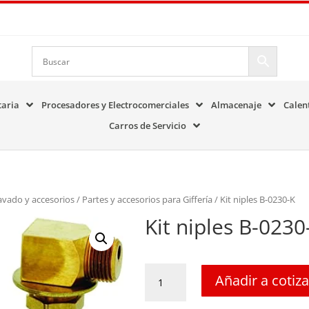
taria
Procesadores y Electrocomerciales
Almacenaje
Calen
Carros de Servicio
avado y accesorios
/
Partes y accesorios para Giffería
/ Kit niples B-0230-K
Kit niples B-0230
Kit
Añadir a cotiz
niples
B-