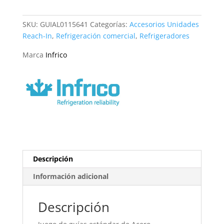
GUIAL0115641
Infrico
SKU:
GUIAL0115641
Categorías:
Accesorios Unidades
cantidad
Reach-In
,
Refrigeración comercial
,
Refrigeradores
Marca
Infrico
Descripción
Información adicional
Descripción