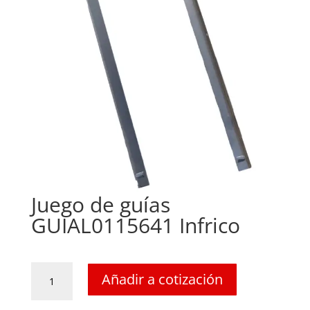
Juego de guías
GUIAL0115641 Infrico
Juego
Añadir a cotización
de
guías