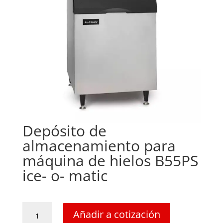
Depósito de
almacenamiento para
máquina de hielos B55PS
ice- o- matic
Depósito
Añadir a cotización
de