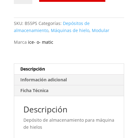
almacenamiento
para
máquina
SKU:
B55PS
Categorías:
Depósitos de
de
almacenamiento
,
Máquinas de hielo
,
Modular
hielos
B55PS
Marca
ice- o- matic
ice-
o-
matic
cantidad
Descripción
Información adicional
Ficha Técnica
Descripción
Depósito de almacenamiento para máquina
de hielos