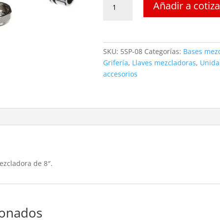
Añadir a cotiz
móvil
para
llave
mezcladora
SKU:
5SP-08
Categorías:
Bases mezc
de
Grifería
,
Llaves mezcladoras
,
Unida
8".
accesorios
5SP-
08
cantidad
ezcladora de 8″.
ionados