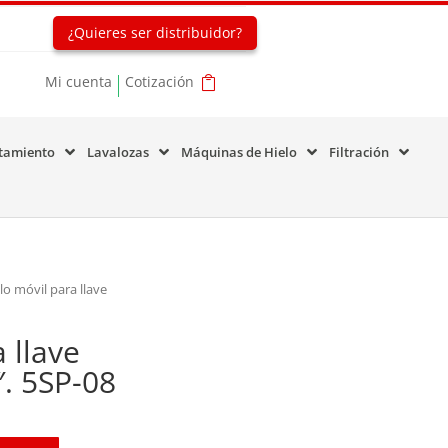
¿Quieres ser distribuidor?
Mi cuenta
Cotización
tamiento
Lavalozas
Máquinas de Hielo
Filtración
lo móvil para llave
 llave
. 5SP-08