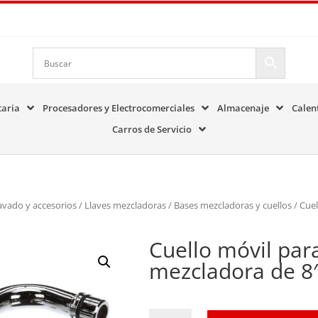
taria
Procesadores y Electrocomerciales
Almacenaje
Calen
Carros de Servicio
avado y accesorios
/
Llaves mezcladoras
/
Bases mezcladoras y cuellos
/ Cuel
Cuello móvil para
mezcladora de 8″
Cuello