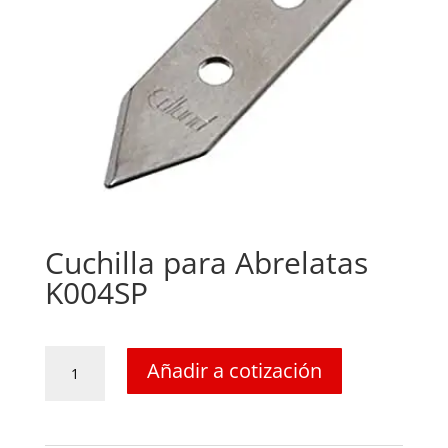
Cuchilla para Abrelatas
K004SP
Cuchilla
Añadir a cotización
para
Abrelatas
K004SP